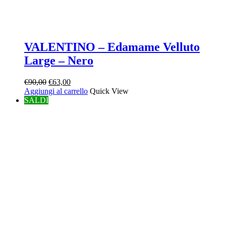
VALENTINO – Edamame Velluto
Large – Nero
Il
Il
€
90,00
€
63,00
prezzo
prezzo
Aggiungi al carrello
Quick View
originale
attuale
SALDI
era:
è:
€90,00.
€63,00.