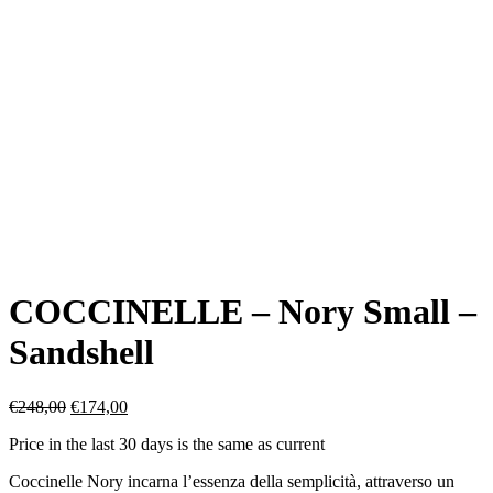
COCCINELLE – Nory Small –
Sandshell
Il
Il
€
248,00
€
174,00
prezzo
prezzo
Price in the last 30 days is the same as current
originale
attuale
era:
è:
Coccinelle Nory incarna l’essenza della semplicità, attraverso un
€248,00.
€174,00.