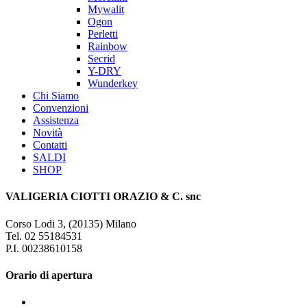
Mywalit
Ogon
Perletti
Rainbow
Secrid
Y-DRY
Wunderkey
Chi Siamo
Convenzioni
Assistenza
Novità
Contatti
SALDI
SHOP
VALIGERIA CIOTTI ORAZIO & C. snc
Corso Lodi 3, (20135) Milano
Tel. 02 55184531
P.I. 00238610158
Orario di apertura
x-