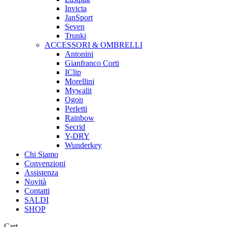
Invicta
JanSport
Seven
Trunki
ACCESSORI & OMBRELLI
Antonini
Gianfranco Corti
IClip
Morellini
Mywalit
Ogon
Perletti
Rainbow
Secrid
Y-DRY
Wunderkey
Chi Siamo
Convenzioni
Assistenza
Novità
Contatti
SALDI
SHOP
Close
Cart