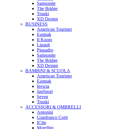
Samsonite
The Bridge
Trunki
XD Design
BUSINESS
American Tourister
Eastpak
Il Kuoio
Lipault
Piquadro
Samsonite
The Bridge
XD Design
BAMBINI & SCUOLA
American Tourister
Eastpak
Invicta
JanSport
Seven
Trunki
ACCESSORI & OMBRELLI
Antonini
Gianfranco Corti
IClip
Morellini