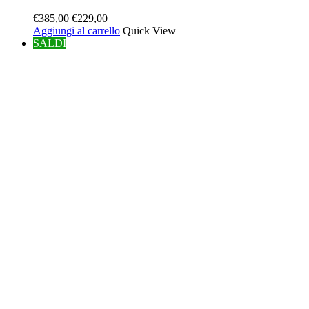
Il
Il
€
385,00
€
229,00
prezzo
prezzo
Aggiungi al carrello
Quick View
originale
attuale
SALDI
era:
è:
€385,00.
€229,00.