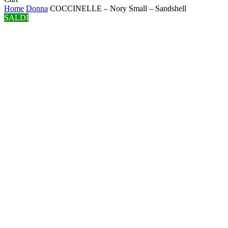
Cart
Home
Donna
COCCINELLE – Nory Small – Sandshell
SALDI