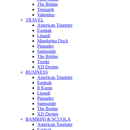
The Bridge
Trussardi
Valentino
TRAVEL
American Tourister
Eastpak
Lipault
Mandarina Duck
Piquadro
Samsonite
The Bridge
Trunki
XD Design
BUSINESS
American Tourister
Eastpak
Il Kuoio
Lipault
Piquadro
Samsonite
The Bridge
XD Design
BAMBINI & SCUOLA
American Tourister
Eastpak