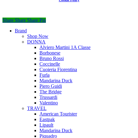
Cookie Policy
Share
Share
Share
Share
Pin
Close
Brand
Menu
Shop Now
DONNA
Alviero Martini 1A Classe
Borbonese
Bruno Rossi
Coccinelle
Cuoieria Fiorentina
Furla
Mandarina Duck
Piero Guidi
The Bridge
Trussardi
Valentino
TRAVEL
American Tourister
Eastpak
Lipault
Mandarina Duck
Piquadro