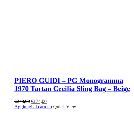
PIERO GUIDI – PG Monogramma
1970 Tartan Cecilia Sling Bag – Beige
Il
Il
€
248,00
€
174,00
prezzo
prezzo
Aggiungi al carrello
Quick View
originale
attuale
era:
è:
€248,00.
€174,00.