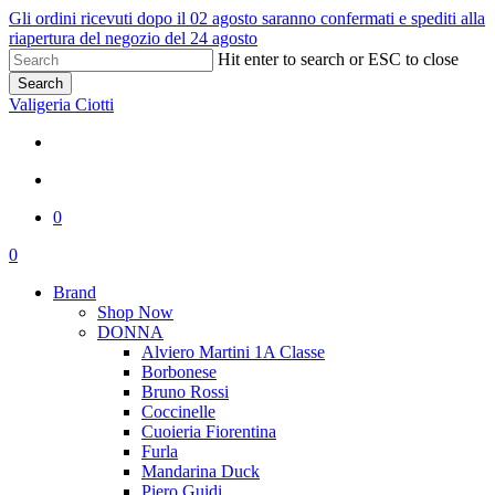
Skip
Gli ordini ricevuti dopo il 02 agosto saranno confermati e spediti alla
to
riapertura del negozio del 24 agosto
main
Hit enter to search or ESC to close
content
Search
Close
Valigeria Ciotti
Search
x-
facebook
youtube
instagram
whatsapp
phone
twitter
search
0
Menu
search
0
Menu
Brand
Shop Now
DONNA
Alviero Martini 1A Classe
Borbonese
Bruno Rossi
Coccinelle
Cuoieria Fiorentina
Furla
Mandarina Duck
Piero Guidi