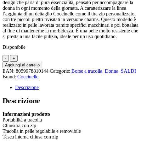
design che parla di pura essenzialità, pensato per accompagnare la
donna in ogni momento della giornata. A caratterizzare la linea
l’aggiunta di un dettaglio Coccinelle come il tira zip personalizzato
con tre piccoli plettri rivisitati in versione charms. Questo modello è
realizzato in pelle lavorata tramite specifici macchinari e poi bottalata
al fine di mantenerne la morbidezza. È una pelle molto resistente che
si presta a una facile pulizia, ideale per un uso quotidiano.
Disponibile
COCCINELLE
-
Aggiungi al carrello
Nory
EAN:
8059978810144
Categorie:
Borse a tracolla
,
Donna
,
SALDI
Small
Brand:
Coccinelle
-
Sandshell
Descrizione
quantità
Descrizione
Informazioni prodotto
Portabilità a tracolla
Chiusura con zip
Tracolla in pelle regolabile e removibile
Tasca interna chiusa con zip