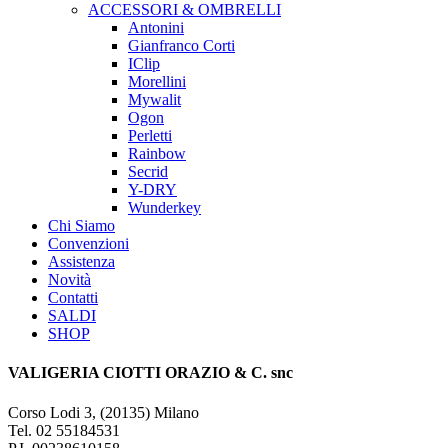
ACCESSORI & OMBRELLI
Antonini
Gianfranco Corti
IClip
Morellini
Mywalit
Ogon
Perletti
Rainbow
Secrid
Y-DRY
Wunderkey
Chi Siamo
Convenzioni
Assistenza
Novità
Contatti
SALDI
SHOP
VALIGERIA CIOTTI ORAZIO & C. snc
Corso Lodi 3, (20135) Milano
Tel. 02 55184531