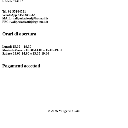
REA n. 503157
Tel. 02 55184531
WhatsApp 3450383932
MAIL: valigeriaciotti@hotmail.it
PEC: valigeriaciotti@legalmail.it
Orari di apertura
Lunedi 15.00 – 19.30
Martedì-Venerdì 09.30-14.00 e 15.00-19.30
Sabato 09.00-14.00 e 15.00-19.30
Pagamenti accettati
©
2026
Valigeria Ciotti