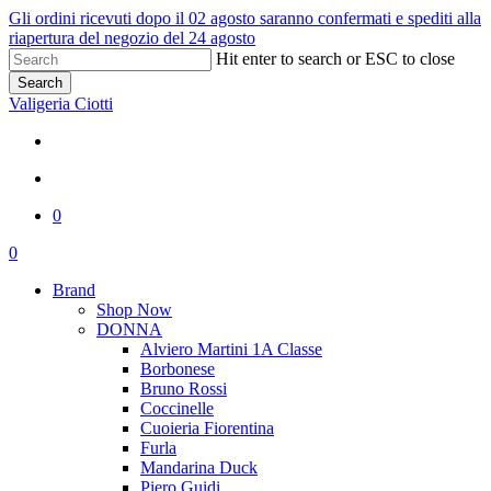
Skip
Gli ordini ricevuti dopo il 02 agosto saranno confermati e spediti alla
to
riapertura del negozio del 24 agosto
main
Hit enter to search or ESC to close
content
Search
Close
Valigeria Ciotti
Search
x-
facebook
youtube
instagram
whatsapp
phone
twitter
search
0
Menu
search
0
Menu
Brand
Shop Now
DONNA
Alviero Martini 1A Classe
Borbonese
Bruno Rossi
Coccinelle
Cuoieria Fiorentina
Furla
Mandarina Duck
Piero Guidi