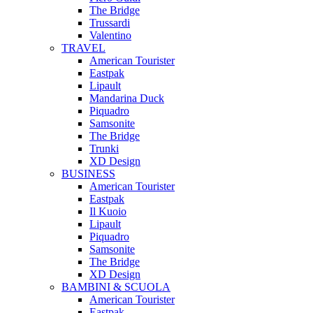
The Bridge
Trussardi
Valentino
TRAVEL
American Tourister
Eastpak
Lipault
Mandarina Duck
Piquadro
Samsonite
The Bridge
Trunki
XD Design
BUSINESS
American Tourister
Eastpak
Il Kuoio
Lipault
Piquadro
Samsonite
The Bridge
XD Design
BAMBINI & SCUOLA
American Tourister
Eastpak