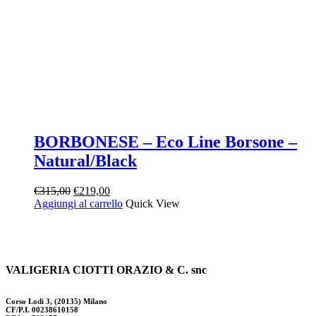
BORBONESE – Eco Line Borsone –
Natural/Black
Il
Il
€
315,00
€
219,00
prezzo
prezzo
Aggiungi al carrello
Quick View
originale
attuale
era:
è:
€315,00.
€219,00.
VALIGERIA CIOTTI ORAZIO & C. snc
Corso Lodi 3, (20135) Milano
CF/P.I. 00238610158