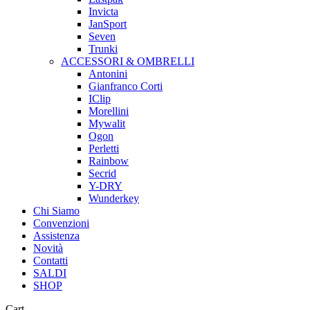
Invicta
JanSport
Seven
Trunki
ACCESSORI & OMBRELLI
Antonini
Gianfranco Corti
IClip
Morellini
Mywalit
Ogon
Perletti
Rainbow
Secrid
Y-DRY
Wunderkey
Chi Siamo
Convenzioni
Assistenza
Novità
Contatti
SALDI
SHOP
Close
Cart