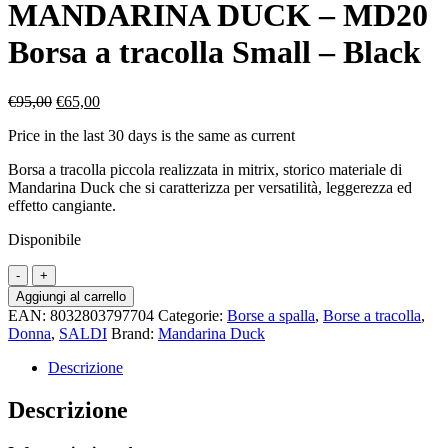
MANDARINA DUCK – MD20
Borsa a tracolla Small – Black
Il
Il
€
95,00
€
65,00
prezzo
prezzo
Price in the last 30 days is the same as current
originale
attuale
era:
è:
Borsa a tracolla piccola realizzata in mitrix, storico materiale di
€95,00.
€65,00.
Mandarina Duck che si caratterizza per versatilità, leggerezza ed
effetto cangiante.
Disponibile
MANDARINA
DUCK
Aggiungi al carrello
–
EAN:
8032803797704
Categorie:
Borse a spalla
,
Borse a tracolla
,
MD20
Donna
,
SALDI
Brand:
Mandarina Duck
Borsa
a
Descrizione
tracolla
Small
Descrizione
–
Black