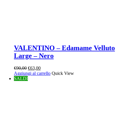
VALENTINO – Edamame Velluto
Large – Nero
Il
Il
€
90,00
€
63,00
prezzo
prezzo
Aggiungi al carrello
Quick View
originale
attuale
SALDI
era:
è:
€90,00.
€63,00.