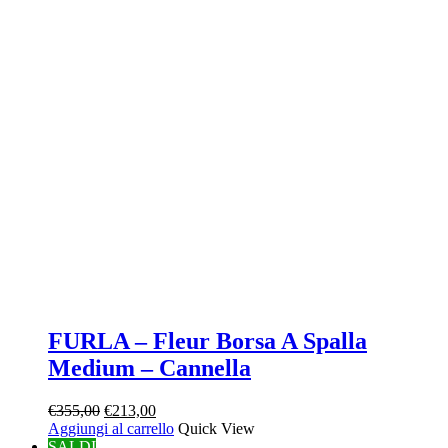
FURLA – Fleur Borsa A Spalla
Medium – Cannella
Il
Il
€
355,00
€
213,00
prezzo
prezzo
Aggiungi al carrello
Quick View
originale
attuale
SALDI