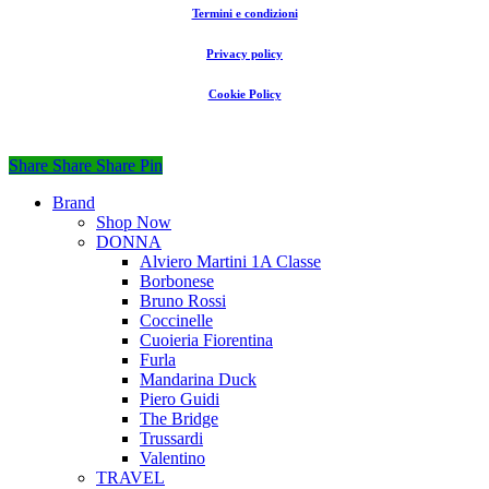
Termini e condizioni
Privacy policy
Cookie Policy
Share
Share
Share
Share
Pin
Close
Brand
Menu
Shop Now
DONNA
Alviero Martini 1A Classe
Borbonese
Bruno Rossi
Coccinelle
Cuoieria Fiorentina
Furla
Mandarina Duck
Piero Guidi
The Bridge
Trussardi
Valentino
TRAVEL