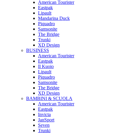
American Tourister
Eastpak
Lipault
Mandarina Duck
Piquadro
Samsonite
The Bridge
Trunki
XD Design
BUSINESS
American Tourister
Eastpak
Il Kuoio
Lipault
Piquadro
Samsonite
The Bridge
XD Design
BAMBINI & SCUOLA
American Tourister
Eastpak
Invicta
JanSport
Seven
Trunki