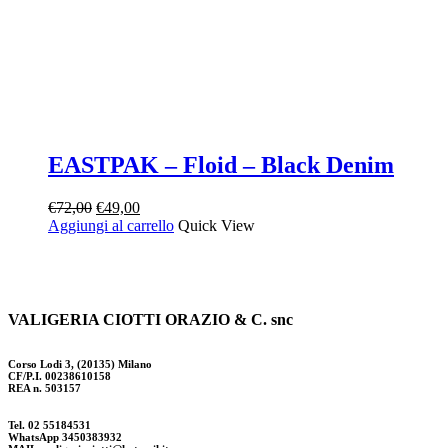
EASTPAK – Floid – Black Denim
Il
Il
€
72,00
€
49,00
prezzo
prezzo
Aggiungi al carrello
Quick View
originale
attuale
era:
è:
€72,00.
€49,00.
VALIGERIA CIOTTI ORAZIO & C. snc
Corso Lodi 3, (20135) Milano
CF/P.I. 00238610158
REA n. 503157
Tel. 02 55184531
WhatsApp 3450383932