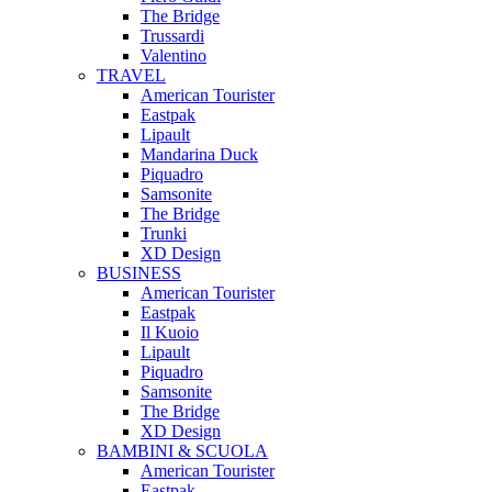
The Bridge
Trussardi
Valentino
TRAVEL
American Tourister
Eastpak
Lipault
Mandarina Duck
Piquadro
Samsonite
The Bridge
Trunki
XD Design
BUSINESS
American Tourister
Eastpak
Il Kuoio
Lipault
Piquadro
Samsonite
The Bridge
XD Design
BAMBINI & SCUOLA
American Tourister
Eastpak