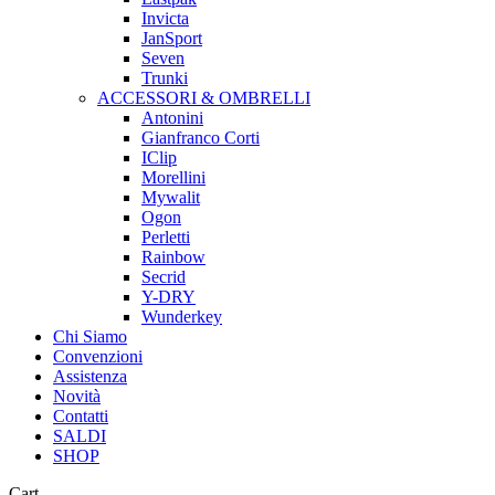
Invicta
JanSport
Seven
Trunki
ACCESSORI & OMBRELLI
Antonini
Gianfranco Corti
IClip
Morellini
Mywalit
Ogon
Perletti
Rainbow
Secrid
Y-DRY
Wunderkey
Chi Siamo
Convenzioni
Assistenza
Novità
Contatti
SALDI
SHOP
Close
Cart