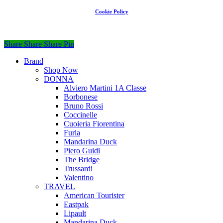
Cookie Policy
Share
Share
Share
Share
Pin
Close
Brand
Menu
Shop Now
DONNA
Alviero Martini 1A Classe
Borbonese
Bruno Rossi
Coccinelle
Cuoieria Fiorentina
Furla
Mandarina Duck
Piero Guidi
The Bridge
Trussardi
Valentino
TRAVEL
American Tourister
Eastpak
Lipault
Mandarina Duck