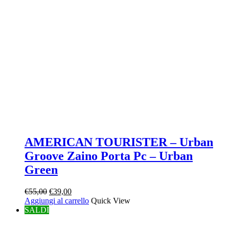
AMERICAN TOURISTER – Urban
Groove Zaino Porta Pc – Urban
Green
Il
Il
€
55,00
€
39,00
prezzo
prezzo
Aggiungi al carrello
Quick View
originale
attuale
SALDI
era:
è:
€55,00.
€39,00.