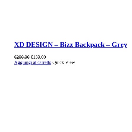
XD DESIGN – Bizz Backpack – Grey
Il
Il
€
200,00
€
139,00
prezzo
prezzo
Aggiungi al carrello
Quick View
originale
attuale
era:
è:
€200,00.
€139,00.