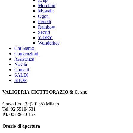
IClip
Morellini
Mywalit
Ogon
Perletti
Rainbow
Secrid
Y-DRY
Wunderkey
Chi Siamo
Convenzioni
Assistenza
Novità
Contatti
SALDI
SHOP
VALIGERIA CIOTTI ORAZIO & C. snc
Corso Lodi 3, (20135) Milano
Tel. 02 55184531
P.I. 00238610158
Orario di apertura