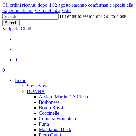
Skip
Gli ordini ricevuti dopo il 02 agosto saranno confermati e spediti alla
to
riapertura del negozio del 24 agosto
main
Hit enter to search or ESC to close
content
Search
Close
Valigeria Ciotti
Search
x-
facebook
youtube
instagram
whatsapp
phone
twitter
search
0
Menu
search
0
Menu
Brand
Shop Now
DONNA
Alviero Martini 1A Classe
Borbonese
Bruno Rossi
Coccinelle
Cuoieria Fiorentina
Furla
Mandarina Duck
Piero Guidi