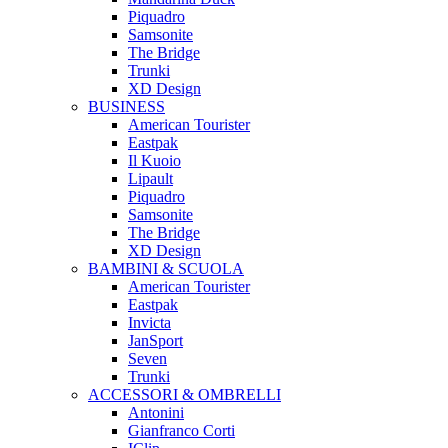
Piquadro
Samsonite
The Bridge
Trunki
XD Design
BUSINESS
American Tourister
Eastpak
Il Kuoio
Lipault
Piquadro
Samsonite
The Bridge
XD Design
BAMBINI & SCUOLA
American Tourister
Eastpak
Invicta
JanSport
Seven
Trunki
ACCESSORI & OMBRELLI
Antonini
Gianfranco Corti