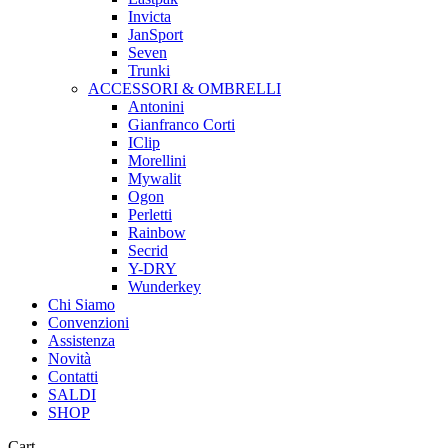
Invicta
JanSport
Seven
Trunki
ACCESSORI & OMBRELLI
Antonini
Gianfranco Corti
IClip
Morellini
Mywalit
Ogon
Perletti
Rainbow
Secrid
Y-DRY
Wunderkey
Chi Siamo
Convenzioni
Assistenza
Novità
Contatti
SALDI
SHOP
Close
Cart