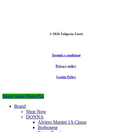
©
2026
Valigeria Ciotti
Termini e condizioni
Privacy policy
Cookie Policy
Share
Share
Share
Share
Pin
Close
Brand
Menu
Shop Now
DONNA
Alviero Martini 1A Classe
Borbonese