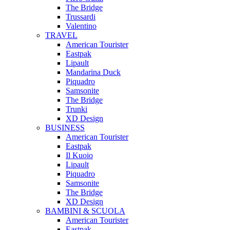
The Bridge
Trussardi
Valentino
TRAVEL
American Tourister
Eastpak
Lipault
Mandarina Duck
Piquadro
Samsonite
The Bridge
Trunki
XD Design
BUSINESS
American Tourister
Eastpak
Il Kuoio
Lipault
Piquadro
Samsonite
The Bridge
XD Design
BAMBINI & SCUOLA
American Tourister
Eastpak