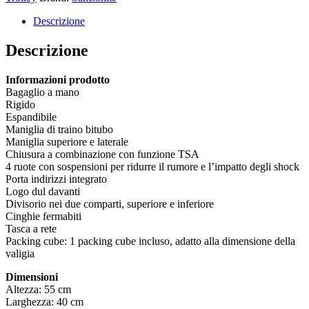
Espandibile
4
Descrizione
ruote
55cm
Descrizione
–
Deep
Informazioni prodotto
Petrol
Bagaglio a mano
quantità
Rigido
Espandibile
Maniglia di traino bitubo
Maniglia superiore e laterale
Chiusura a combinazione con funzione TSA
4 ruote con sospensioni per ridurre il rumore e l’impatto degli shock
Porta indirizzi integrato
Logo dul davanti
Divisorio nei due comparti, superiore e inferiore
Cinghie fermabiti
Tasca a rete
Packing cube: 1 packing cube incluso, adatto alla dimensione della
valigia
Dimensioni
Altezza: 55 cm
Larghezza: 40 cm