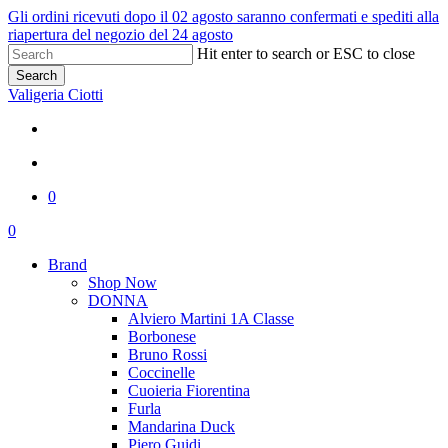
Skip
Gli ordini ricevuti dopo il 02 agosto saranno confermati e spediti alla
to
riapertura del negozio del 24 agosto
main
Hit enter to search or ESC to close
content
Search
Close
Valigeria Ciotti
Search
x-
facebook
youtube
instagram
whatsapp
phone
twitter
search
0
Menu
search
0
Menu
Brand
Shop Now
DONNA
Alviero Martini 1A Classe
Borbonese
Bruno Rossi
Coccinelle
Cuoieria Fiorentina
Furla
Mandarina Duck
Piero Guidi