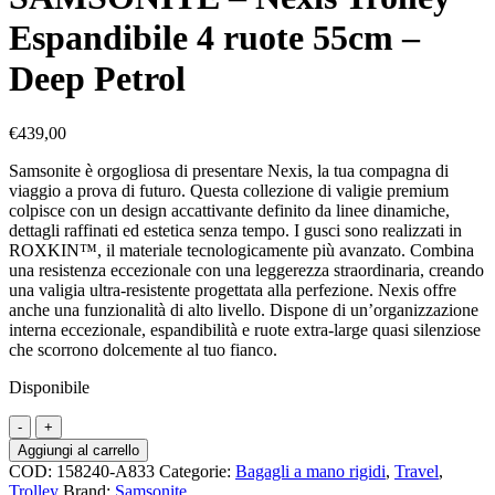
Espandibile 4 ruote 55cm –
Deep Petrol
€
439,00
Samsonite è orgogliosa di presentare Nexis, la tua compagna di
viaggio a prova di futuro. Questa collezione di valigie premium
colpisce con un design accattivante definito da linee dinamiche,
dettagli raffinati ed estetica senza tempo. I gusci sono realizzati in
ROXKIN™, il materiale tecnologicamente più avanzato. Combina
una resistenza eccezionale con una leggerezza straordinaria, creando
una valigia ultra-resistente progettata alla perfezione. Nexis offre
anche una funzionalità di alto livello. Dispone di un’organizzazione
interna eccezionale, espandibilità e ruote extra-large quasi silenziose
che scorrono dolcemente al tuo fianco.
Disponibile
SAMSONITE
–
Aggiungi al carrello
Nexis
COD:
158240-A833
Categorie:
Bagagli a mano rigidi
,
Travel
,
Trolley
Trolley
Brand:
Samsonite