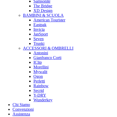
Samsonite
The Bridge
XD Design
BAMBINI & SCUOLA
American Tourister
Eastpak
Invicta
JanSport
Seven
Trunki
ACCESSORI & OMBRELLI
Antonini
Gianfranco Corti
IClip
Morellini
Mywalit
Ogon
Perletti
Rainbow
Secrid
Y-DRY
Wunderkey
Chi Siamo
Convenzioni
Assistenza