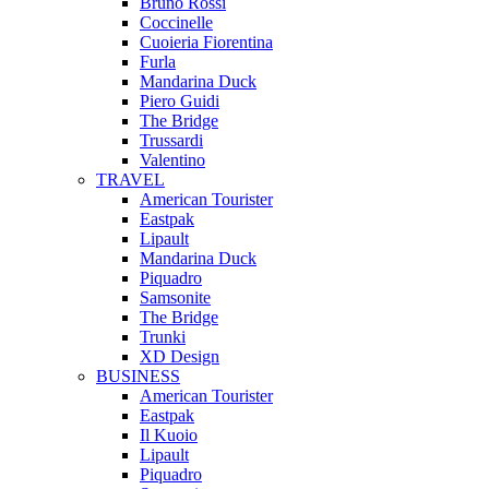
Bruno Rossi
Coccinelle
Cuoieria Fiorentina
Furla
Mandarina Duck
Piero Guidi
The Bridge
Trussardi
Valentino
TRAVEL
American Tourister
Eastpak
Lipault
Mandarina Duck
Piquadro
Samsonite
The Bridge
Trunki
XD Design
BUSINESS
American Tourister
Eastpak
Il Kuoio
Lipault
Piquadro