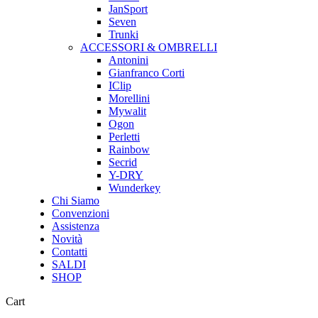
JanSport
Seven
Trunki
ACCESSORI & OMBRELLI
Antonini
Gianfranco Corti
IClip
Morellini
Mywalit
Ogon
Perletti
Rainbow
Secrid
Y-DRY
Wunderkey
Chi Siamo
Convenzioni
Assistenza
Novità
Contatti
SALDI
SHOP
Close
Cart
Cart