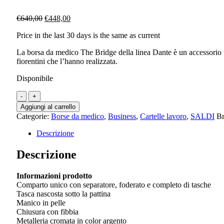
Il
Il
€
640,00
€
448,00
prezzo
prezzo
Price in the last 30 days is the same as current
originale
attuale
era:
è:
La borsa da medico The Bridge della linea Dante è un accessorio uni
€640,00.
€448,00.
fiorentini che l’hanno realizzata.
Disponibile
THE
BRIDGE
Aggiungi al carrello
-
Categorie:
Borse da medico
,
Business
,
Cartelle lavoro
,
SALDI
B
Dante
Borsa
Descrizione
da
medico
Descrizione
-
Nero
Informazioni prodotto
quantità
Comparto unico con separatore, foderato e completo di tasche
Tasca nascosta sotto la pattina
Manico in pelle
Chiusura con fibbia
Metalleria cromata in color argento