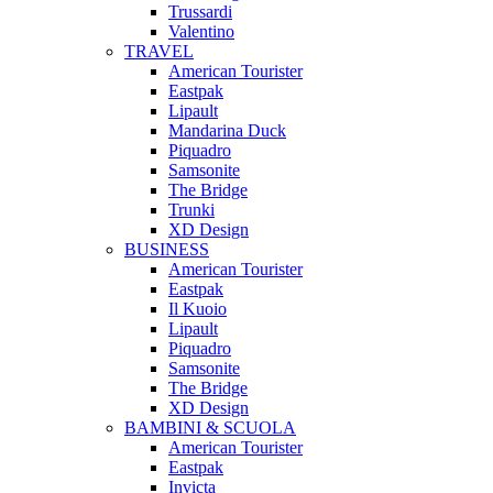
Trussardi
Valentino
TRAVEL
American Tourister
Eastpak
Lipault
Mandarina Duck
Piquadro
Samsonite
The Bridge
Trunki
XD Design
BUSINESS
American Tourister
Eastpak
Il Kuoio
Lipault
Piquadro
Samsonite
The Bridge
XD Design
BAMBINI & SCUOLA
American Tourister
Eastpak
Invicta