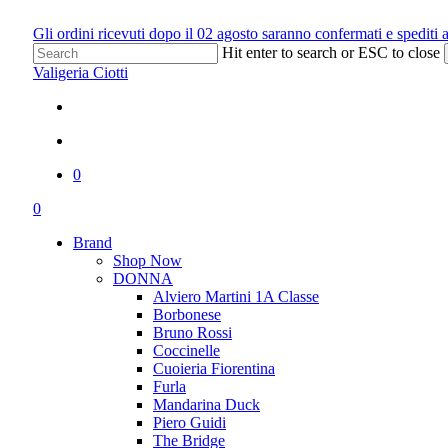
Skip
Gli ordini ricevuti dopo il 02 agosto saranno confermati e spediti 
to
Hit enter to search or ESC to close
main
Close
Valigeria Ciotti
content
Search
x-
facebook
youtube
instagram
whatsapp
phone
twitter
search
0
Menu
search
0
Menu
Brand
Shop Now
DONNA
Alviero Martini 1A Classe
Borbonese
Bruno Rossi
Coccinelle
Cuoieria Fiorentina
Furla
Mandarina Duck
Piero Guidi
The Bridge